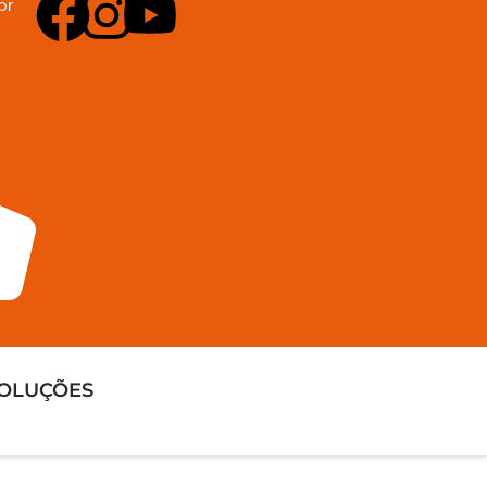
br
OLUÇÕES