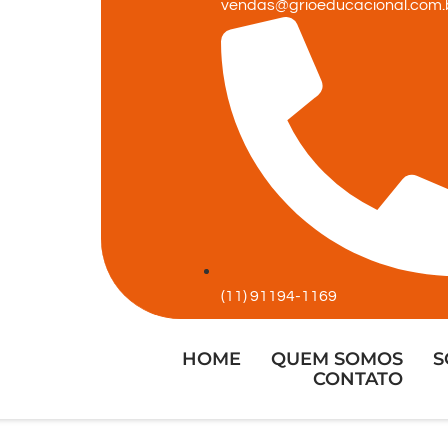
vendas@grioeducacional.com.
(11) 91194-1169
HOME
QUEM SOMOS
S
CONTATO